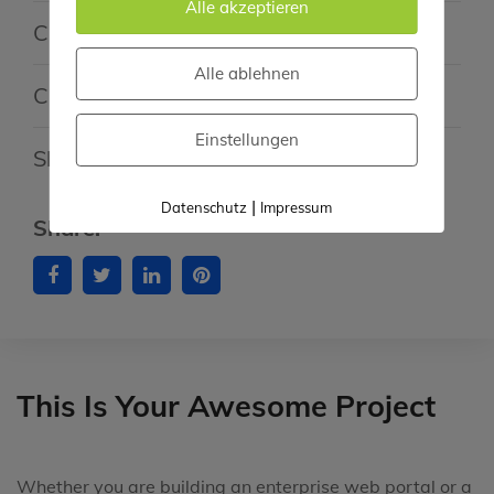
Alle akzeptieren
Client
:Bara Kobama
Alle ablehnen
Complete
Date :01 April, 2018
Einstellungen
Skills
:Photoshop / Illustrator
|
Datenschutz
Impressum
Share:
This Is Your Awesome Project
Whether you are building an enterprise web portal or a