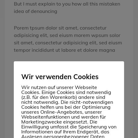
But I must explain to you how all this mistaken
idea of denouncing
Porem tpsum dolor sit amet, consectetur
adipisicing elit, sed eiusm morem wpsum solor
sit amet, consectetur adipisicing elit, sed eiusm
tempor incididunt ut labore et dolore magna
Appropriately empower dynamic
leadership
Wir verwenden Cookies
Globally myocardinate interactive supply
Wir nutzen auf unserer Webseite
chains
Cookies. Einige Cookies sind notwendig
Globally revolutionize global sources
(z.B. für den Warenkorb) andere sind
nicht notwendig. Die nicht-notwendigen
through
Cookies helfen uns bei der Optimierung
unseres Online-Angebotes, unserer
Get A Quot
Webseitenfunktionen und werden für
Marketingzwecke eingesetzt. Die
Einwilligung umfasst die Speicherung von
Informationen auf Ihrem Endgerät, das
Auslesen personenbezogener Daten